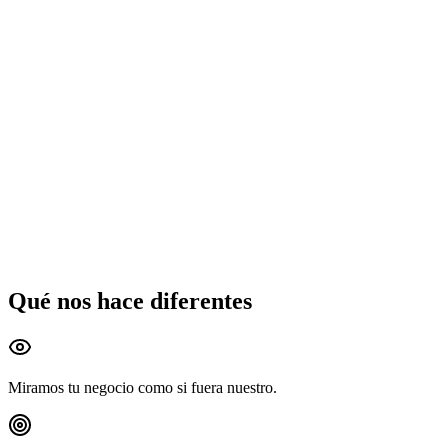
onversión
Seguimiento
Sistema conectado
Qué nos hace diferentes
Miramos tu negocio como si fuera nuestro.