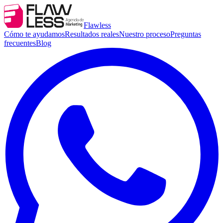
Flawless
Cómo te ayudamos
Resultados reales
Nuestro proceso
Preguntas
frecuentes
Blog